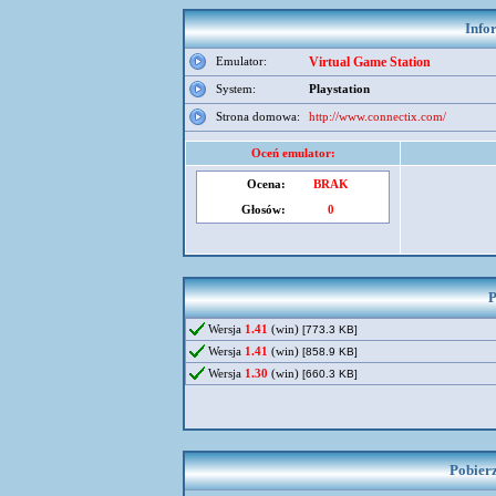
Info
Emulator:
Virtual Game Station
System:
Playstation
Strona domowa:
http://www.connectix.com/
Oceń emulator:
Ocena:
BRAK
Głosów:
0
P
Wersja
1.41
(win)
[773.3 KB]
Wersja
1.41
(win)
[858.9 KB]
Wersja
1.30
(win)
[660.3 KB]
Pobierz