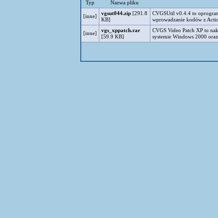
Typ
Nazwa pliku
vgsut044.zip
[291.8
CVGSUtil v0.4.4 to oprogram
[inne]
KB]
wprowadzanie kodów z Acti
vgs_xppatch.rar
CVGS Video Patch XP to nakł
[inne]
[59.9 KB]
systemie Windows 2000 oraz