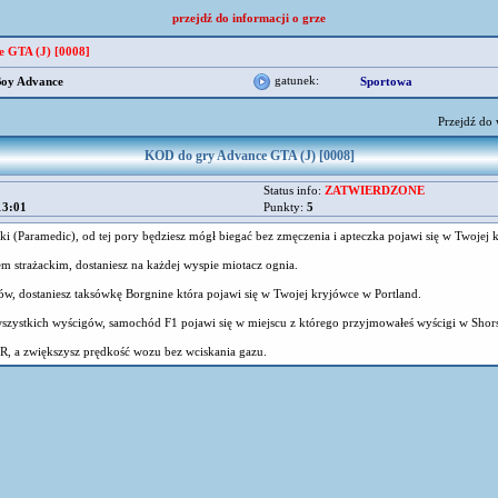
przejdź do informacji o grze
 GTA (J) [0008]
gatunek:
oy Advance
Sportowa
Przejdź do
KOD do gry Advance GTA (J) [0008]
Status info:
ZATWIERDZONE
13:01
Punkty:
5
ki (Paramedic), od tej pory będziesz mógł biegać bez zmęczenia i apteczka pojawi się w Twojej 
 strażackim, dostaniesz na każdej wyspie miotacz ognia.
ów, dostaniesz taksówkę Borgnine która pojawi się w Twojej kryjówce w Portland.
zystkich wyścigów, samochód F1 pojawi się w miejscu z którego przyjmowałeś wyścigi w Shors
R, a zwiększysz prędkość wozu bez wciskania gazu.