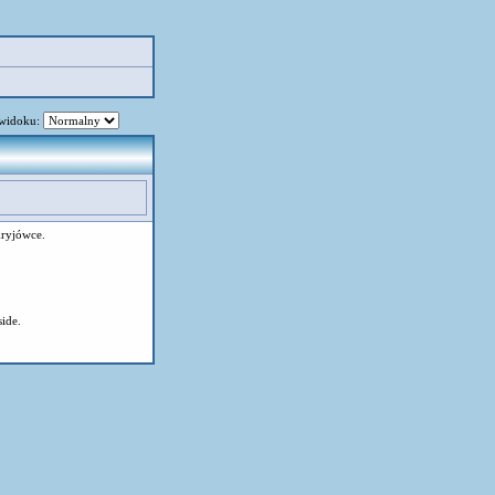
 widoku:
kryjówce.
ide.