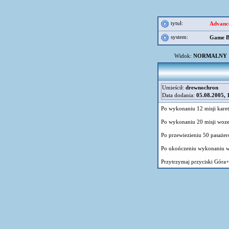
tytuł:
Advance
system:
Game B
Widok:
NORMALNY
Umieścił:
drewnochron
Data dodania:
05.08.2005, 
Po wykonaniu 12 misji karet
Po wykonaniu 20 misji wozem
Po przewiezieniu 50 pasażer
Po ukończeniu wykonaniu ws
Przytrzymaj przyciski Góra+