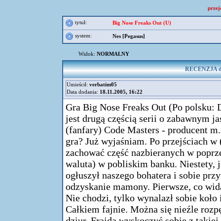
przej
tytuł:
Big Nose Freaks Out (U)
system:
Nes [Pegasus]
Widok:
NORMALNY
RECENZJA do 
Umieścił:
verbatim05
Data dodania:
18.11.2005, 16:22
Gra Big Nose Freaks Out (Po polsku: D
jest drugą częścią serii o zabawnym ja
(fanfary) Code Masters - producent m.
gra? Już wyjaśniam. Po przejściach w 
zachować część nazbieranych w poprzedn
waluta) w pobliskim banku. Niestety, j
ogłuszył naszego bohatera i sobie prz
odzyskanie mamony. Pierwsze, co wida
Nie chodzi, tylko wynalazł sobie koło 
Całkiem fajnie. Można się nieźle rozpę
dziur. Frajda wyskoczyć sobie z takiej