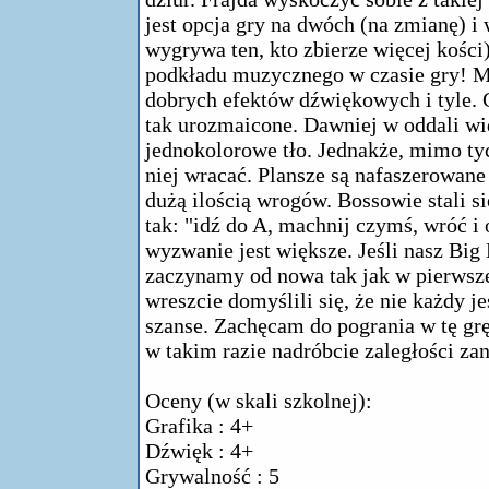
jest opcja gry na dwóch (na zmianę) i
wygrywa ten, kto zbierze więcej kości
podkładu muzycznego w czasie gry! Mu
dobrych efektów dźwiękowych i tyle. Gr
tak urozmaicone. Dawniej w oddali widz
jednokolorowe tło. Jednakże, mimo tyc
niej wracać. Plansze są nafaszerowane
dużą ilością wrogów. Bossowie stali s
tak: "idź do A, machnij czymś, wróć i
wyzwanie jest większe. Jeśli nasz Big N
zaczynamy od nowa tak jak w pierwsze
wreszcie domyślili się, że nie każdy j
szanse. Zachęcam do pogrania w tę grę, 
w takim razie nadróbcie zaległości za
Oceny (w skali szkolnej):
Grafika : 4+
Dźwięk : 4+
Grywalność : 5