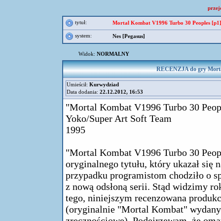
przej
tytuł:
Mortal Kombat V1996 Turbo 30 Peoples [p1]
system:
Nes [Pegasus]
Widok:
NORMALNY
RECENZJA do gry Mortal
Umieścił:
Kurwydziad
Data dodania:
22.12.2012, 16:53
"Mortal Kombat V1996 Turbo 30 Peop
Yoko/Super Art Soft Team
1995
"Mortal Kombat V1996 Turbo 30 Peopl
oryginalnego tytułu, który ukazał się 
przypadku programistom chodziło o sp
z nową odsłoną serii. Stąd widzimy ro
tego, niniejszym recenzowana produkcj
(oryginalnie "Mortal Kombat" wydany 
zręcznościowe). Podejrzewam, że oma