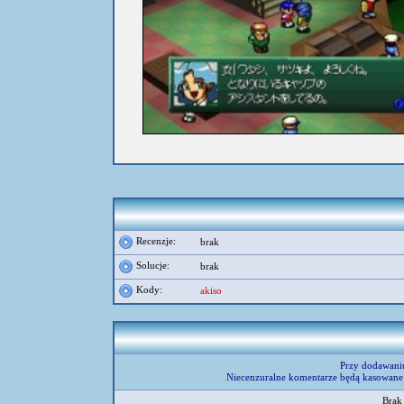
Recenzje:
brak
Solucje:
brak
Kody:
akiso
Przy dodawani
Niecenzuralne komentarze będą kasowane 
Brak