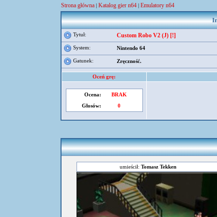
Strona główna
Katalog gier n64
Emulatory n64
|
|
I
Tytuł:
Custom Robo V2 (J) [!]
System:
Nintendo 64
Gatunek:
Zręczność.
Oceń grę:
Ocena:
BRAK
Głosów:
0
umieścił:
Tomasz Tekken