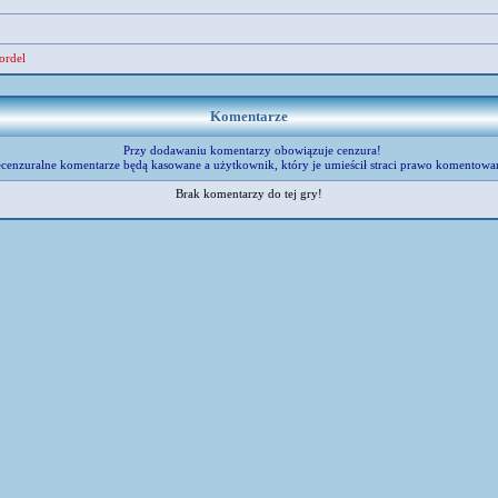
ordel
Komentarze
Przy dodawaniu komentarzy obowiązuje cenzura!
cenzuralne komentarze będą kasowane a użytkownik, który je umieścił straci prawo komentowa
Brak komentarzy do tej gry!