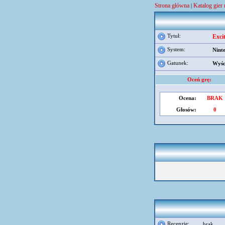
Strona główna
Katalog gier
|
Tytuł:
Excit
System:
Nint
Gatunek:
Wyśc
Oceń grę:
Ocena:
BRAK
Głosów:
0
Recenzje:
brak