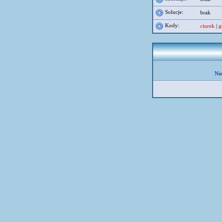
Solucje:
brak
Kody:
ciurek
|
g
Nie