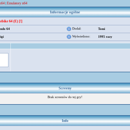
 n64
Emulatory n64
|
Informacje ogólne
ebike 64 (E) [!]
Dodał:
endo 64
Tomi
Wyświetlono:
igi
1995 razy
Screeny
Brak screenów do tej gry!
Info