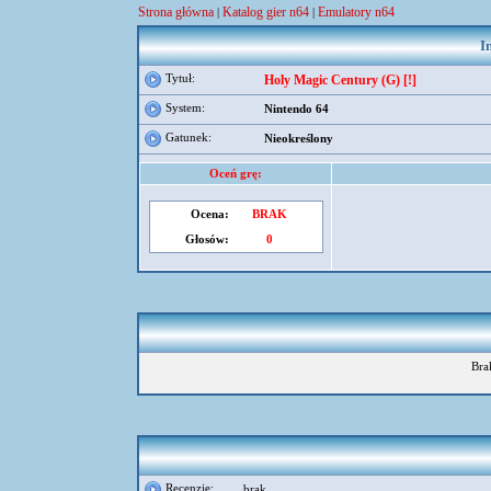
Strona główna
Katalog gier n64
Emulatory n64
|
|
I
Tytuł:
Holy Magic Century (G) [!]
System:
Nintendo 64
Gatunek:
Nieokreślony
Oceń grę:
Ocena:
BRAK
Głosów:
0
Bra
Recenzje:
brak