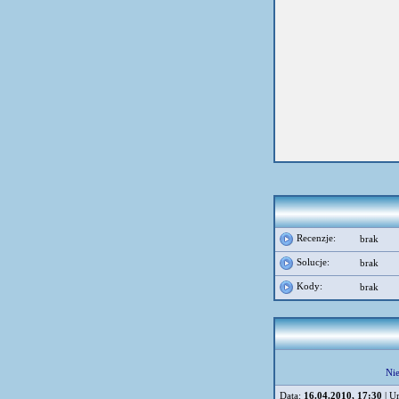
Recenzje:
brak
Solucje:
brak
Kody:
brak
Nie
Data:
16.04.2010, 17:30
| U