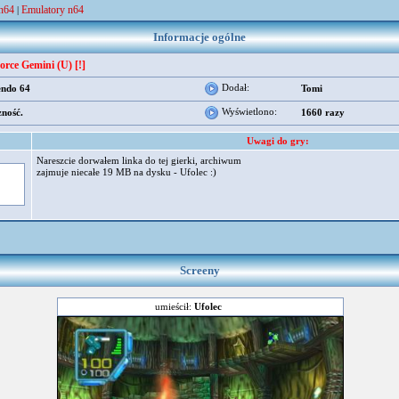
 n64
Emulatory n64
|
Informacje ogólne
Force Gemini (U) [!]
Dodał:
endo 64
Tomi
Wyświetlono:
zność.
1660 razy
Uwagi do gry:
Nareszcie dorwałem linka do tej gierki, archiwum
zajmuje niecałe 19 MB na dysku - Ufolec :)
Screeny
umieścił:
Ufolec