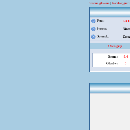
Strona główna
Katalog gier
|
Tytuł:
Jet 
System:
Nint
Gatunek:
Zręc
Oceń grę:
Ocena:
9.4
Głosów:
5