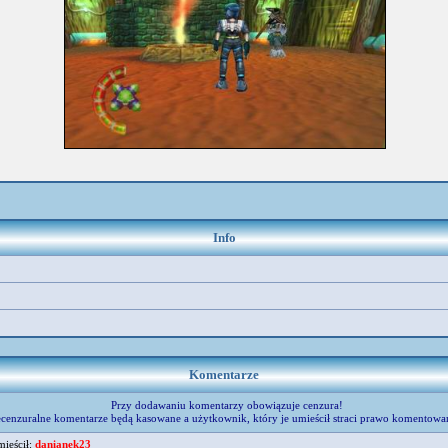
Info
Komentarze
Przy dodawaniu komentarzy obowiązuje cenzura!
cenzuralne komentarze będą kasowane a użytkownik, który je umieścił straci prawo komentowa
mieścił:
danianek23