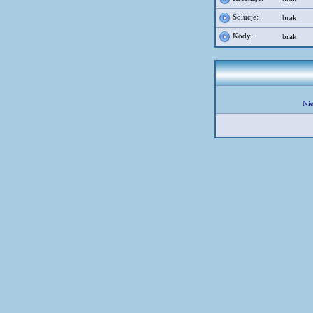
Solucje:
brak
Kody:
brak
Nie