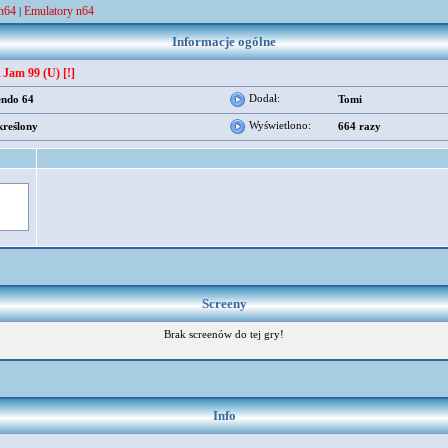
 n64
Emulatory n64
|
Informacje ogólne
Jam 99 (U) [!]
Dodał:
endo 64
Tomi
Wyświetlono:
kreślony
664 razy
Screeny
Brak screenów do tej gry!
Info