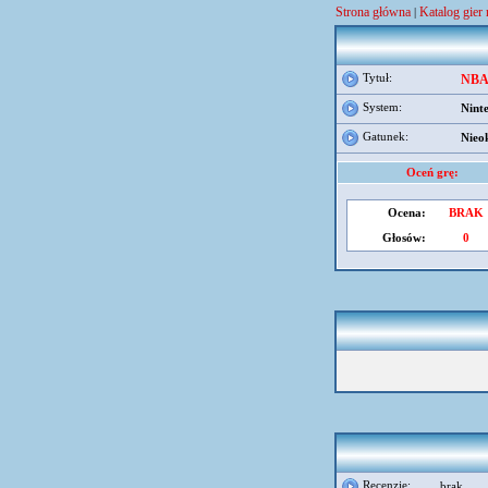
Strona główna
Katalog gier
|
Tytuł:
NBA 
System:
Nint
Gatunek:
Nieo
Oceń grę:
Ocena:
BRAK
Głosów:
0
Recenzje:
brak