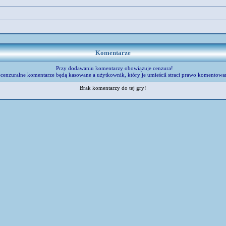
Komentarze
Przy dodawaniu komentarzy obowiązuje cenzura!
cenzuralne komentarze będą kasowane a użytkownik, który je umieścił straci prawo komentowa
Brak komentarzy do tej gry!