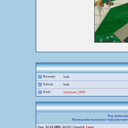
Recenzje:
brak
Solucje:
brak
Kody:
ministrant_2000
Przy dodawani
Niecenzuralne komentarze będą kasowane 
Data:
12.12.2005, 22:13
| Umieścił:
Lugia