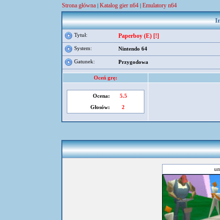
Strona główna
Katalog gier n64
Emulatory n64
|
|
I
Tytuł:
Paperboy (E) [!]
System:
Nintendo 64
Gatunek:
Przygodowa
Oceń grę:
Ocena:
5.5
Głosów:
2
um