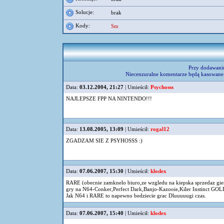
Solucje:
brak
Kody:
Sm
Przy dodawani
Niecenzuralne komentarze będą kasowane 
Data:
03.12.2004, 21:27
| Umieścił:
Psychosss
NAJLEPSZE FPP NA NINTENDO!!!
Data:
13.08.2005, 13:09
| Umieścił:
rogal12
ZGADZAM SIE Z PSYHOSSS :)
Data:
07.06.2007, 15:30
| Umieścił:
klodex
RARE (obecnie zamknelo biuro,ze wzgledu na kiepska sprzedaz gi
gry na N64-Conker,Perfect Dark,Banjo-Kazooie,Kiler Instinct GOLD
Jak N64 i RARE to napewno bedziecie grac Dluuuuugi czas.
Data:
07.06.2007, 15:40
| Umieścił:
klodex