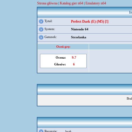
Strona główna
Katalog gier n64
Emulatory n64
|
|
I
Tytuł:
Perfect Dark (E) (M5) [!]
System:
Nintendo 64
Gatunek:
Strzelanka
Oceń grę:
Ocena:
9.7
Głosów:
6
Bra
Recenzje:
brak