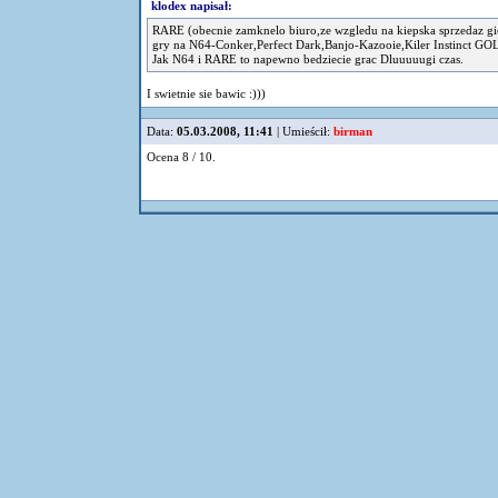
klodex napisał:
RARE (obecnie zamknelo biuro,ze wzgledu na kiepska sprzedaz g
gry na N64-Conker,Perfect Dark,Banjo-Kazooie,Kiler Instinct GOL
Jak N64 i RARE to napewno bedziecie grac Dluuuuugi czas.
I swietnie sie bawic :)))
Data:
05.03.2008, 11:41
| Umieścił:
birman
Ocena 8 / 10.