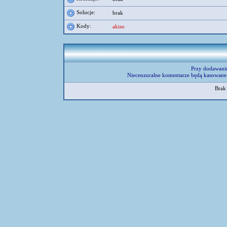
Solucje:
brak
Kody:
akiso
Przy dodawani
Niecenzuralne komentarze będą kasowane 
Brak