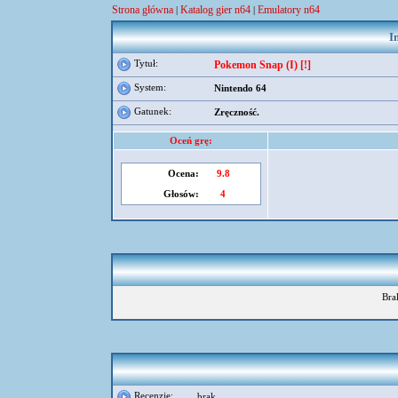
Strona główna
Katalog gier n64
Emulatory n64
|
|
I
Tytuł:
Pokemon Snap (I) [!]
System:
Nintendo 64
Gatunek:
Zręczność.
Oceń grę:
Ocena:
9.8
Głosów:
4
Bra
Recenzje:
brak