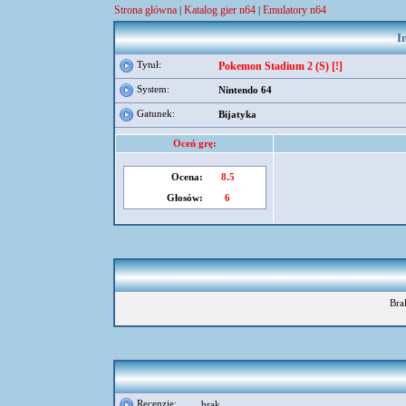
Strona główna
Katalog gier n64
Emulatory n64
|
|
I
Tytuł:
Pokemon Stadium 2 (S) [!]
System:
Nintendo 64
Gatunek:
Bijatyka
Oceń grę:
Ocena:
8.5
Głosów:
6
Bra
Recenzje:
brak