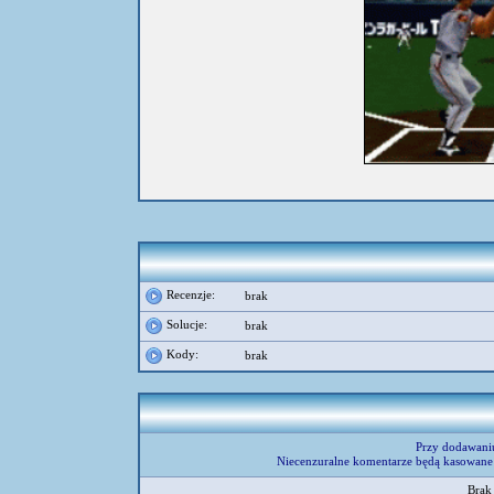
Recenzje:
brak
Solucje:
brak
Kody:
brak
Przy dodawani
Niecenzuralne komentarze będą kasowane 
Brak