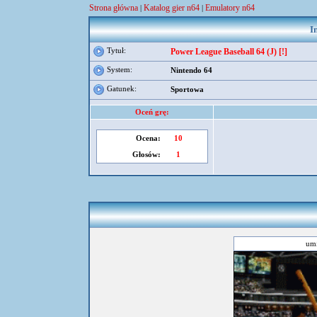
Strona główna
Katalog gier n64
Emulatory n64
|
|
I
Tytuł:
Power League Baseball 64 (J) [!]
System:
Nintendo 64
Gatunek:
Sportowa
Oceń grę:
Ocena:
10
Głosów:
1
umi