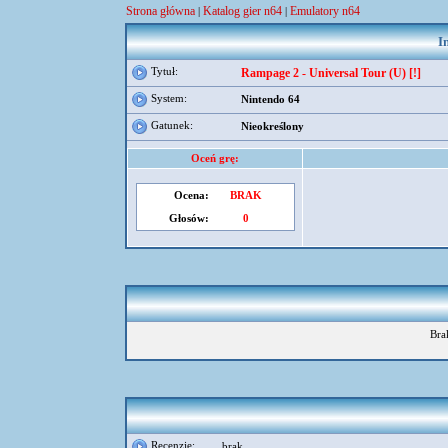
Strona główna
Katalog gier n64
Emulatory n64
|
|
I
Tytuł:
Rampage 2 - Universal Tour (U) [!]
System:
Nintendo 64
Gatunek:
Nieokreślony
Oceń grę:
Ocena:
BRAK
Głosów:
0
Bra
Recenzje:
brak