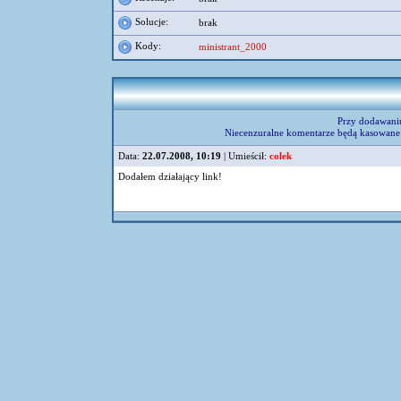
Solucje:
brak
Kody:
ministrant_2000
Przy dodawani
Niecenzuralne komentarze będą kasowane 
Data:
22.07.2008, 10:19
| Umieścił:
colek
Dodałem działający link!