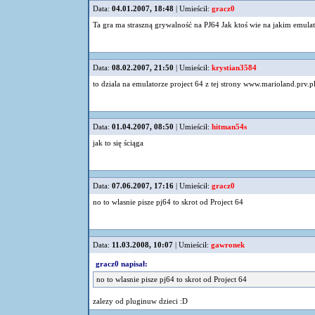
Data:
04.01.2007, 18:48
| Umieścił:
gracz0
Ta gra ma straszną grywalność na PJ64 Jak ktoś wie na jakim emulator
Data:
08.02.2007, 21:50
| Umieścił:
krystian3584
to dziala na emulatorze project 64 z tej strony www.marioland.prv.p
Data:
01.04.2007, 08:50
| Umieścił:
hitman54s
jak to się ściąga
Data:
07.06.2007, 17:16
| Umieścił:
gracz0
no to wlasnie pisze pj64 to skrot od Project 64
Data:
11.03.2008, 10:07
| Umieścił:
gawronek
gracz0 napisał:
no to wlasnie pisze pj64 to skrot od Project 64
zalezy od pluginuw dzieci :D