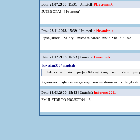
Data:
23.07.2008, 11:31
| Umieścił:
PlayermanX
SUPER GRA!!!! Polecam;]
Data:
22.11.2008, 15:39
| Umieścił:
aleksander_s_
Lipna jakość... Kolory lumsów są bardzo inne niż na PC i PSX
Data:
20.12.2008, 16:53
| Umieścił:
GreenLink
krystian3584 napisał:
to dziala na emulatorze project 64 z tej strony www.marioland.prv.
Najnowsza i najleprzą wersje znajdziesz na stronie emu-info (dla dziec
Data:
13.03.2009, 15:43
| Umieścił:
hubertsza2211
EMULATOR TO PROJECT64 1.6