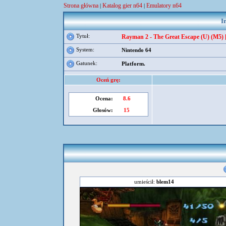
Strona główna
Katalog gier n64
Emulatory n64
|
|
I
Tytuł:
Rayman 2 - The Great Escape (U) (M5) [
System:
Nintendo 64
Gatunek:
Platform.
Oceń grę:
Ocena:
8.6
Głosów:
15
umieścił:
blem14