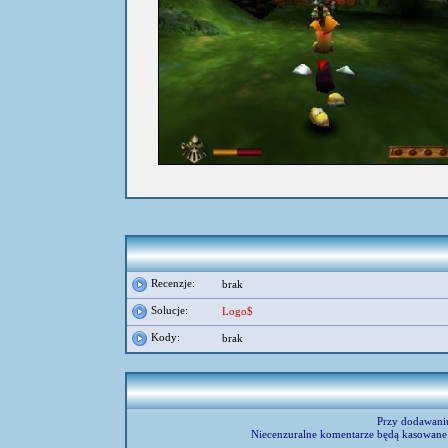
umieścił:
Travis
Recenzje:
brak
Solucje:
Logo$
Kody:
brak
Przy dodawani
Niecenzuralne komentarze będą kasowane 