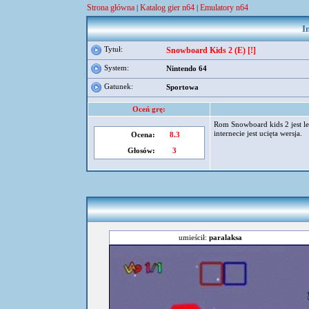
Strona główna
Katalog gier n64
Emulatory n64
|
|
I
Tytuł:
Snowboard Kids 2 (E) [!]
System:
Nintendo 64
Gatunek:
Sportowa
Oceń grę:
Rom Snowboard kids 2 jest l
internecie jest ucięta wersja.
Ocena:
8.3
Głosów:
3
umieścił:
paralaksa