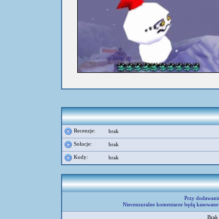
Recenzje:
brak
Solucje:
brak
Kody:
brak
Przy dodawani
Niecenzuralne komentarze będą kasowane 
Brak