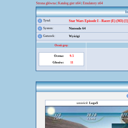
Strona główna
Katalog gier n64
Emulatory n64
|
|
I
Tytuł:
Star Wars Episode I - Racer (E) (M3) [!]
System:
Nintendo 64
Gatunek:
Wyścigi
Oceń grę:
Ocena:
9.5
Głosów:
11
umieścił:
Logo$