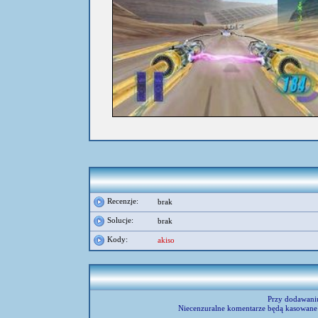
umieścił:
Bash
Recenzje:
brak
Solucje:
brak
Kody:
akiso
Przy dodawani
Niecenzuralne komentarze będą kasowane 