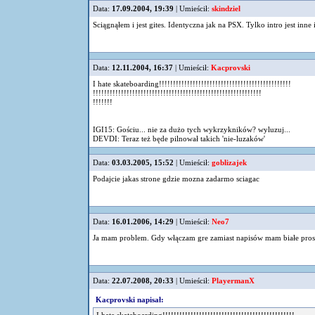
Data:
17.09.2004, 19:39
| Umieścił:
skindziel
Sciągnąłem i jest gites. Identyczna jak na PSX. Tylko intro jest inne
Data:
12.11.2004, 16:37
| Umieścił:
Kacprovski
I hate skateboarding!!!!!!!!!!!!!!!!!!!!!!!!!!!!!!!!!!!!!!!!!!!!!!!
!!!!!!!!!!!!!!!!!!!!!!!!!!!!!!!!!!!!!!!!!!!!!!!!!!!!!!!!!!!!
!!!!!!!
IGI15: Gościu... nie za dużo tych wykrzykników? wyluzuj...
DEVDI: Teraz też będe pilnował takich 'nie-luzaków'
Data:
03.03.2005, 15:52
| Umieścił:
goblizajek
Podajcie jakas strone gdzie mozna zadarmo sciagac
Data:
16.01.2006, 14:29
| Umieścił:
Neo7
Ja mam problem. Gdy włączam gre zamiast napisów mam białe prostok
Data:
22.07.2008, 20:33
| Umieścił:
PlayermanX
Kacprovski napisał: