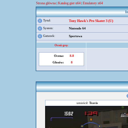
Strona główna
Katalog gier n64
Emulatory n64
|
|
I
Tytuł:
Tony Hawk's Pro Skater 3 (U)
System:
Nintendo 64
Gatunek:
Sportowa
Oceń grę:
Ocena:
8.8
Głosów:
8
umieścił:
Travis