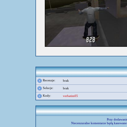
umieścił:
ciurek
Recenzje:
brak
Solucje:
brak
Kody:
verbatim05
Przy dodawani
Niecenzuralne komentarze będą kasowane 