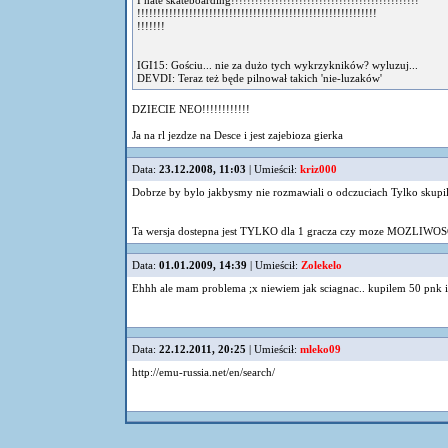
I hate skateboarding!!!!!!!!!!!!!!!!!!!!!!!!!!!!!!!!!!!!!!!!!!!!!!!
!!!!!!!!!!!!!!!!!!!!!!!!!!!!!!!!!!!!!!!!!!!!!!!!!!!!!!!!!!!!
!!!!!!!
IGI15: Gościu... nie za dużo tych wykrzykników? wyluzuj...
DEVDI: Teraz też będe pilnował takich 'nie-luzaków'
DZIECIE NEO!!!!!!!!!!!!
Ja na rl jezdze na Desce i jest zajebioza gierka
Data:
23.12.2008, 11:03
| Umieścił:
kriz000
Dobrze by bylo jakbysmy nie rozmawiali o odczuciach Tylko skupil
Ta wersja dostepna jest TYLKO dla 1 gracza czy moze MOZLIWOSC
Data:
01.01.2009, 14:39
| Umieścił:
Zolekelo
Ehhh ale mam problema ;x niewiem jak sciagnac.. kupilem 50 pnk i
Data:
22.12.2011, 20:25
| Umieścił:
mleko09
http://emu-russia.net/en/search/