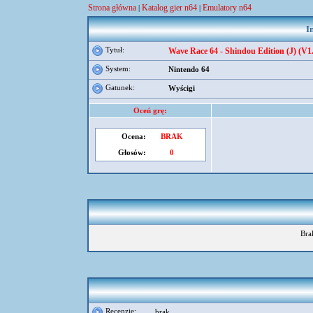
Strona główna
Katalog gier n64
Emulatory n64
|
|
I
Tytuł:
Wave Race 64 - Shindou Edition (J) (V1.
System:
Nintendo 64
Gatunek:
Wyścigi
Oceń grę:
Ocena:
BRAK
Głosów:
0
Bra
Recenzje:
brak