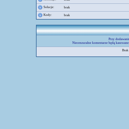
Solucje:
brak
Kody:
brak
Przy dodawani
Niecenzuralne komentarze będą kasowane 
Brak