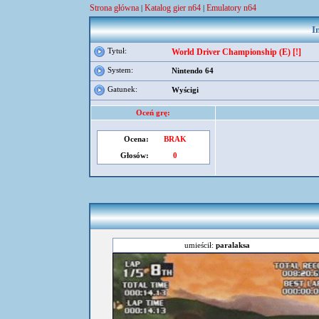
Strona główna
Katalog gier n64
Emulatory n64
|
|
I
Tytuł:
World Driver Championship (E) [!]
System:
Nintendo 64
Gatunek:
Wyścigi
Oceń grę:
Ocena:
BRAK
Głosów:
0
umieścił:
paralaksa