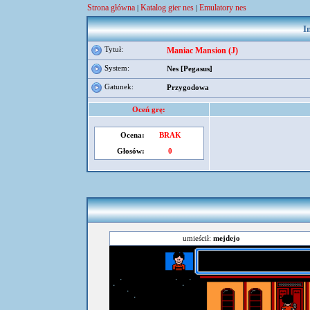
Strona główna
Katalog gier nes
Emulatory nes
|
|
I
Tytuł:
Maniac Mansion (J)
System:
Nes [Pegasus]
Gatunek:
Przygodowa
Oceń grę:
Ocena:
BRAK
Głosów:
0
umieścił:
mejdejo