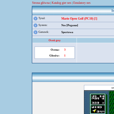
Strona główna
Katalog gier nes
Emulatory nes
|
|
I
Tytuł:
Mario Open Golf (PC10) [!]
System:
Nes [Pegasus]
Gatunek:
Sportowa
Oceń grę:
Ocena:
3
Głosów:
1
um