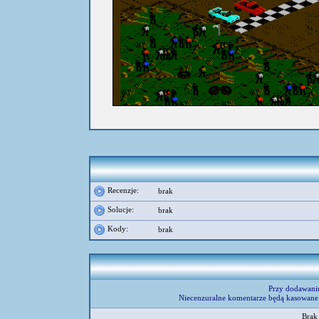
Recenzje:
brak
Solucje:
brak
Kody:
brak
Przy dodawani
Niecenzuralne komentarze będą kasowane 
Brak