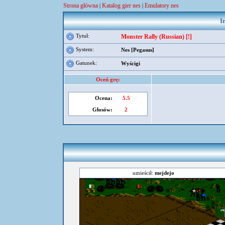
Strona główna
Katalog gier nes
Emulatory nes
|
|
I
Tytuł:
Monster Rally (Russian) [!]
System:
Nes [Pegasus]
Gatunek:
Wyścigi
Oceń grę:
Ocena:
5.5
Głosów:
2
umieścił:
mejdejo