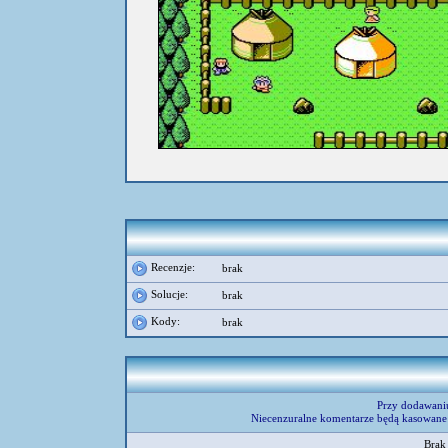
Recenzje:
brak
Solucje:
brak
Kody:
brak
Przy dodawani
Niecenzuralne komentarze będą kasowane 
Brak