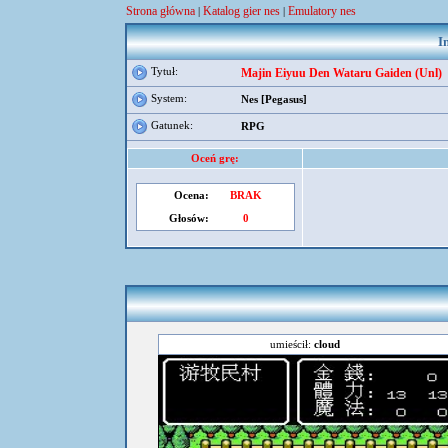
Strona główna
Katalog gier nes
Emulatory nes
|
|
I
Tytuł:
Majin Eiyuu Den Wataru Gaiden (Unl)
System:
Nes [Pegasus]
Gatunek:
RPG
Oceń grę:
Ocena:
BRAK
Głosów:
0
umieścił:
cloud