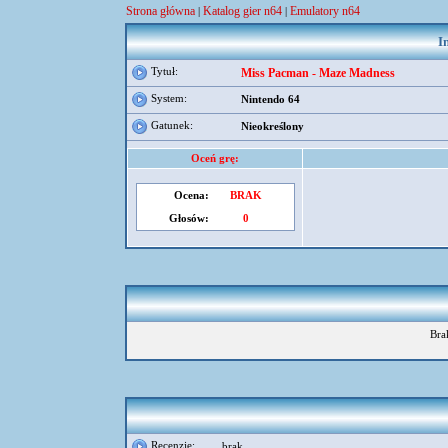
Strona główna
Katalog gier n64
Emulatory n64
|
|
I
Tytuł:
Miss Pacman - Maze Madness
System:
Nintendo 64
Gatunek:
Nieokreślony
Oceń grę:
Ocena:
BRAK
Głosów:
0
Bra
Recenzje:
brak