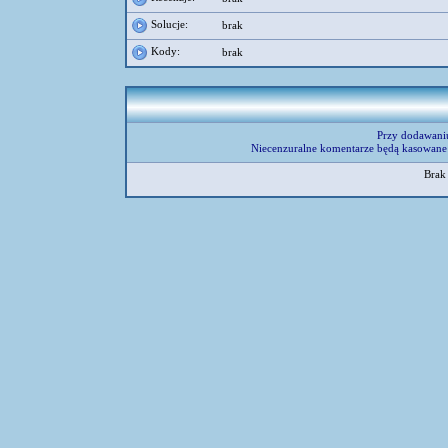
Solucje:
brak
Kody:
brak
Przy dodawani
Niecenzuralne komentarze będą kasowane 
Brak