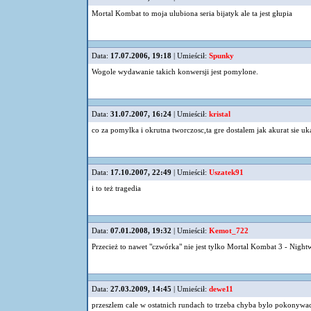
Mortal Kombat to moja ulubiona seria bijatyk ale ta jest głupia
Data:
17.07.2006, 19:18
| Umieścił:
Spunky
Wogole wydawanie takich konwersji jest pomylone.
Data:
31.07.2007, 16:24
| Umieścił:
kristal
co za pomylka i okrutna tworczosc,ta gre dostalem jak akurat sie 
Data:
17.10.2007, 22:49
| Umieścił:
Uszatek91
i to też tragedia
Data:
07.01.2008, 19:32
| Umieścił:
Kemot_722
Przecież to nawet "czwórka" nie jest tylko Mortal Kombat 3 - Nightw
Data:
27.03.2009, 14:45
| Umieścił:
dewe11
przeszlem cale w ostatnich rundach to trzeba chyba bylo pokonywa