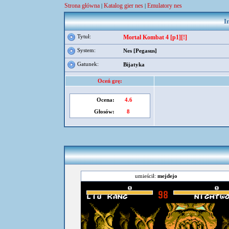
Strona główna
Katalog gier nes
Emulatory nes
|
|
I
Tytuł:
Mortal Kombat 4 [p1][!]
System:
Nes [Pegasus]
Gatunek:
Bijatyka
Oceń grę:
Ocena:
4.6
Głosów:
8
umieścił:
mejdejo