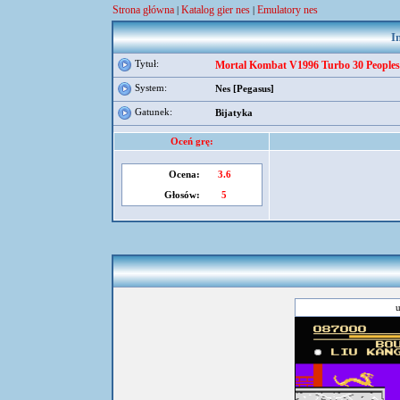
Strona główna
Katalog gier nes
Emulatory nes
|
|
I
Tytuł:
Mortal Kombat V1996 Turbo 30 Peoples 
System:
Nes [Pegasus]
Gatunek:
Bijatyka
Oceń grę:
Ocena:
3.6
Głosów:
5
u