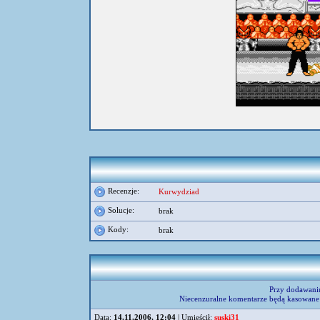
Recenzje:
Kurwydziad
Solucje:
brak
Kody:
brak
Przy dodawani
Niecenzuralne komentarze będą kasowane 
Data:
14.11.2006, 12:04
| Umieścił:
suski31