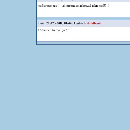
coś strasznego !! jak można zhackować takie coś??!!
Data:
28.07.2008, 18:44
| Umieścił:
dzikiben4
O Jezu co to ma być??