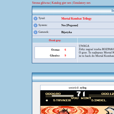
Strona główna
Katalog gier nes
Emulatory nes
|
|
I
Tytuł:
Mortal Kombat Trilogy
System:
Nes [Pegasus]
Gatunek:
Bijatyka
Oceń grę:
UWAGA
Żeby zagrać trzeba ROZPAKO
Ocena:
6
O grze. To najlepszy Mortal 
Głosów:
9
że to hack do Mortal Kombat
umieścił:
zylog