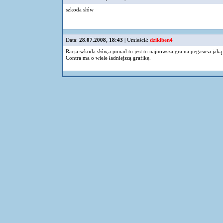
szkoda słów
Data:
28.07.2008, 18:43
| Umieścił:
dzikiben4
Racja szkoda słów,a ponad to jest to najnowsza gra na pegasusa jaką
Contra ma o wiele ładniejszą grafikę.