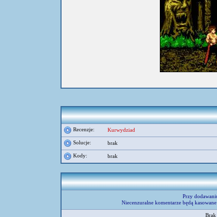
Recenzje:
Kurwydziad
Solucje:
brak
Kody:
brak
Przy dodawani
Niecenzuralne komentarze będą kasowane 
Brak