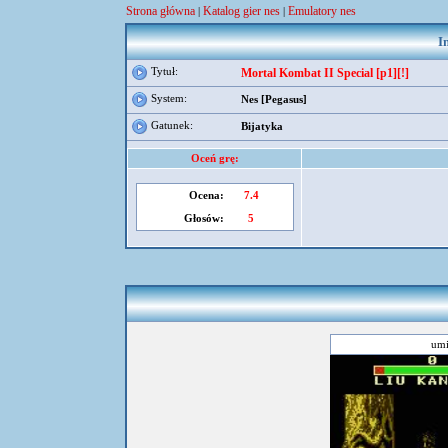
Strona główna
Katalog gier nes
Emulatory nes
|
|
I
Tytuł:
Mortal Kombat II Special [p1][!]
System:
Nes [Pegasus]
Gatunek:
Bijatyka
Oceń grę:
Ocena:
7.4
Głosów:
5
umi