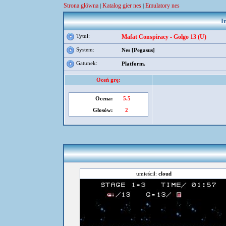
Strona główna
Katalog gier nes
Emulatory nes
|
|
I
Tytuł:
Mafat Conspiracy - Golgo 13 (U)
System:
Nes [Pegasus]
Gatunek:
Platform.
Oceń grę:
Ocena:
5.5
Głosów:
2
umieścił:
cloud