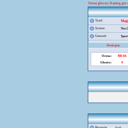
Strona główna
Katalog gier 
|
Tytuł:
Magi
System:
Nes 
Gatunek:
Spor
Oceń grę:
Ocena:
BRAK
Głosów:
0
Recenzje:
brak