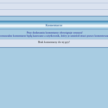
Komentarze
Przy dodawaniu komentarzy obowiązuje cenzura!
cenzuralne komentarze będą kasowane a użytkownik, który je umieścił straci prawo komentowa
Brak komentarzy do tej gry!