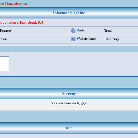
nes
Emulatory nes
|
Informacje ogólne
c Johnson's Fast Break (U)
Dodał:
[Pegasus]
Tomi
Wyświetlono:
towa
1442 razy
Screeny
Brak screenów do tej gry!
Info