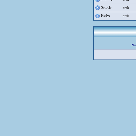
Solucje:
brak
Kody:
brak
Nie