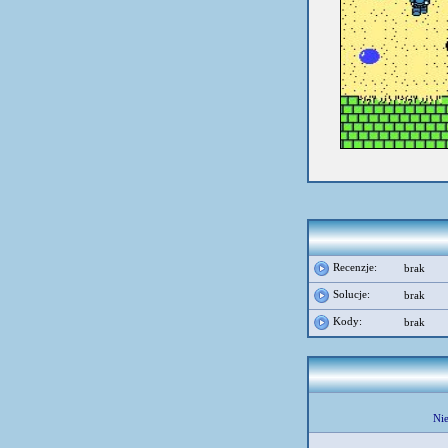
Recenzje:
brak
Solucje:
brak
Kody:
brak
Nie