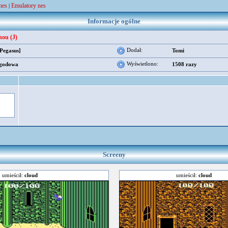
nes
Emulatory nes
|
Informacje ogólne
ou (J)
Dodał:
[Pegasus]
Tomi
Wyświetlono:
godowa
1508 razy
Screeny
umieścił:
cloud
umieścił:
cloud