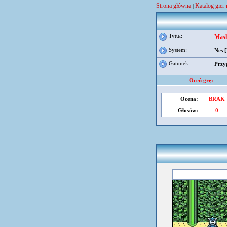
Strona główna
Katalog gier 
|
Tytuł:
Mash
System:
Nes 
Gatunek:
Przy
Oceń grę:
Ocena:
BRAK
Głosów:
0