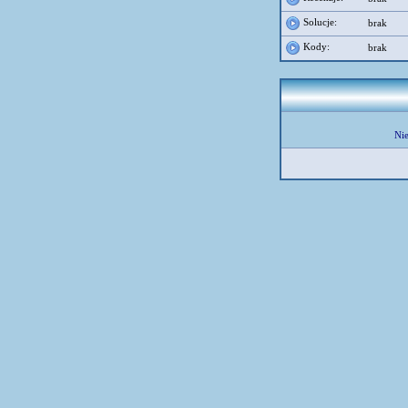
Solucje:
brak
Kody:
brak
Nie