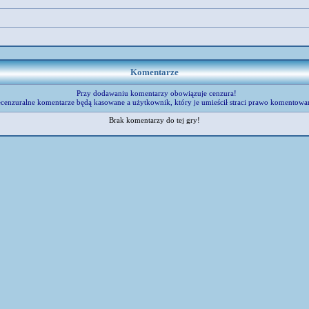
Komentarze
Przy dodawaniu komentarzy obowiązuje cenzura!
cenzuralne komentarze będą kasowane a użytkownik, który je umieścił straci prawo komentowa
Brak komentarzy do tej gry!