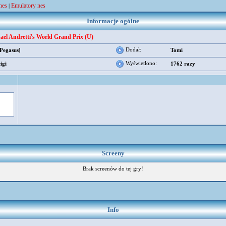
nes
Emulatory nes
|
Informacje ogólne
ael Andretti's World Grand Prix (U)
Dodał:
[Pegasus]
Tomi
Wyświetlono:
igi
1762 razy
Screeny
Brak screenów do tej gry!
Info