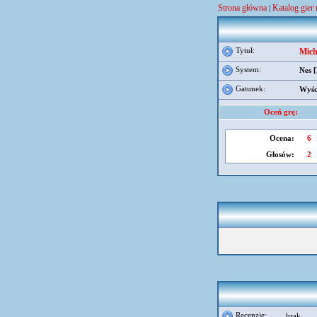
Strona główna
Katalog gier 
|
Tytuł:
Mich
System:
Nes 
Gatunek:
Wyśc
Oceń grę:
Ocena:
6
Głosów:
2
Recenzje:
brak