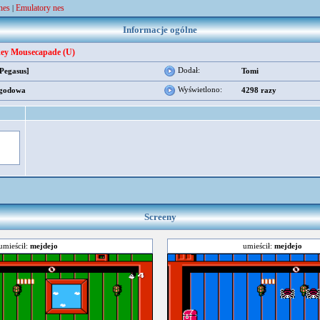
nes
Emulatory nes
|
Informacje ogólne
ey Mousecapade (U)
Dodał:
[Pegasus]
Tomi
Wyświetlono:
godowa
4298 razy
Screeny
umieścił:
mejdejo
umieścił:
mejdejo