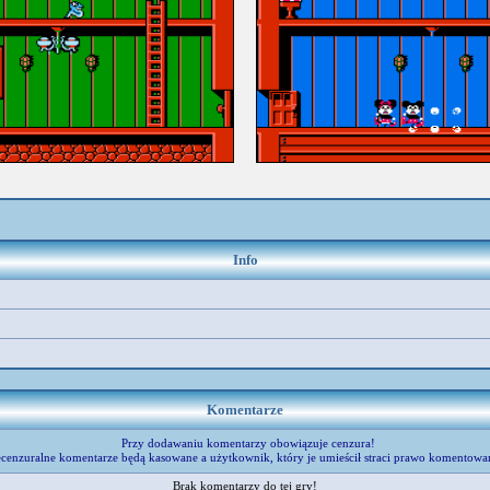
Info
Komentarze
Przy dodawaniu komentarzy obowiązuje cenzura!
cenzuralne komentarze będą kasowane a użytkownik, który je umieścił straci prawo komentowa
Brak komentarzy do tej gry!