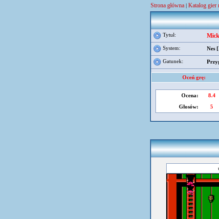
Strona główna
Katalog gier 
|
Tytuł:
Mick
System:
Nes 
Gatunek:
Przy
Oceń grę:
Ocena:
8.4
Głosów:
5