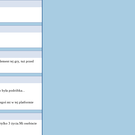
ement tej gry, tuż przed
o była podróbka...
egoś mi w tej platformie
 tylko 3 życia.Mi osobiscie