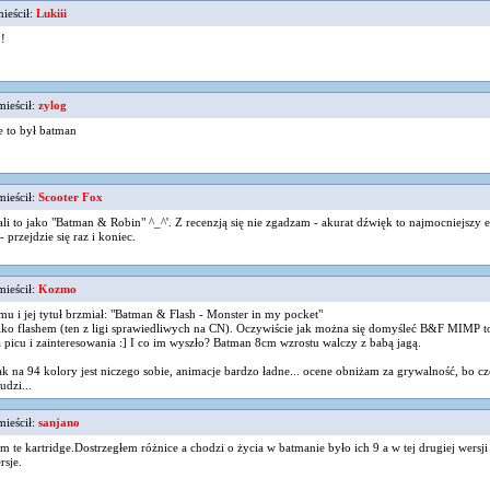
ieścił:
Lukiii
!
mieścił:
zylog
e to był batman
mieścił:
Scooter Fox
li to jako "Batman & Robin" ^_^'. Z recenzją się nie zgadzam - akurat dźwięk to najmocniejszy el
przejdzie się raz i koniec.
mieścił:
Kozmo
emu i jej tytuł brzmiał: "Batman & Flash - Monster in my pocket"
tylko flashem (ten z ligi sprawiedliwych na CN). Oczywiście jak można się domyśleć B&F MIMP t
 picu i zainteresowania :] I co im wyszło? Batman 8cm wzrostu walczy z babą jagą.
k na 94 kolory jest niczego sobie, animacje bardzo ładne... ocene obniżam za grywalność, bo cz
udzi...
mieścił:
sanjano
m te kartridge.Dostrzegłem różnice a chodzi o życia w batmanie było ich 9 a w tej drugiej wersji
rsje.