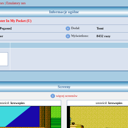
nes
Emulatory nes
|
Informacje ogólne
ter In My Pocket (U)
Dodał:
[Pegasus]
Tomi
Wyświetlono:
or
8432 razy
Screeny
więcej screenów
mieścił:
krowopies
umieścił:
krowopies