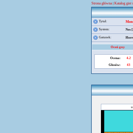
Strona główna
Katalog gier 
|
Tytuł:
Mons
System:
Nes 
Gatunek:
Horr
Oceń grę:
Ocena:
4.2
Głosów:
43
u