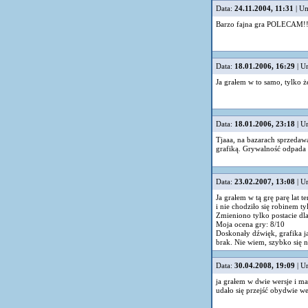
Data:
24.11.2004, 11:31
| Um
Barzo fajna gra POLECAM!!
Data:
18.01.2006, 16:29
| U
Ja grałem w to samo, tylko ż
Data:
18.01.2006, 23:18
| U
Tjaaa, na bazarach sprzedawa
grafiką. Grywalność odpada - 
Data:
23.02.2007, 13:08
| U
Ja grałem w tą grę parę lat t
i nie chodziło się robinem 
Zmieniono tylko postacie dla
Moja ocena gry: 8/10
Doskonały dźwięk, grafika ja
brak. Nie wiem, szybko się n
Data:
30.04.2008, 19:09
| U
ja grałem w dwie wersje i ma
udało się przejść obydwie we