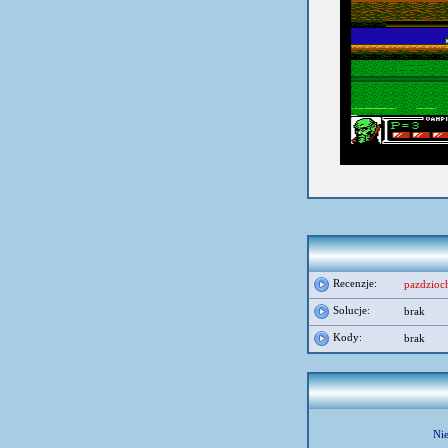
Recenzje:
pazdzioc
Solucje:
brak
Kody:
brak
Nie