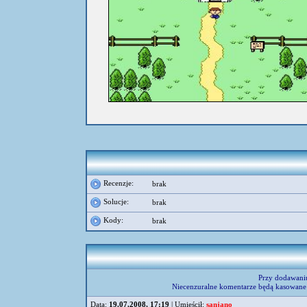
Recenzje:
brak
Solucje:
brak
Kody:
brak
Przy dodawani
Niecenzuralne komentarze będą kasowane 
Data:
19.07.2008, 17:19
| Umieścił:
sanjano