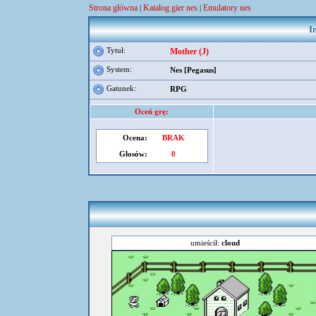
Strona główna
Katalog gier nes
Emulatory nes
|
|
I
Tytuł:
Mother (J)
System:
Nes [Pegasus]
Gatunek:
RPG
Oceń grę:
Ocena:
BRAK
Głosów:
0
umieścił:
cloud