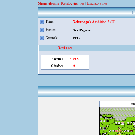
Strona główna
Katalog gier nes
Emulatory nes
|
|
I
Tytuł:
Nobunaga's Ambition 2 (U)
System:
Nes [Pegasus]
Gatunek:
RPG
Oceń grę:
Ocena:
BRAK
Głosów:
0
um