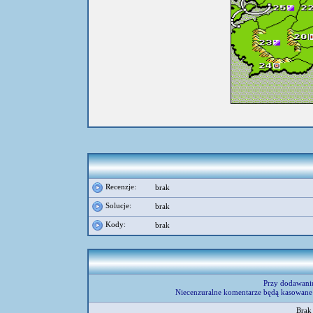
Recenzje:
brak
Solucje:
brak
Kody:
brak
Przy dodawani
Niecenzuralne komentarze będą kasowane 
Brak