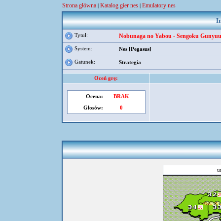
Strona główna
Katalog gier nes
Emulatory nes
|
|
I
Tytuł:
Nobunaga no Yabou - Sengoku Gunyuu
System:
Nes [Pegasus]
Gatunek:
Strategia
Oceń grę:
Ocena:
BRAK
Głosów:
0
u