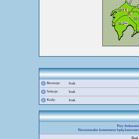
Recenzje:
brak
Solucje:
brak
Kody:
brak
Przy dodawani
Niecenzuralne komentarze będą kasowane 
Brak